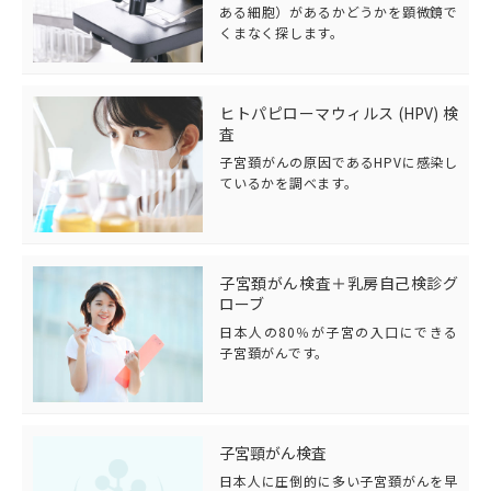
ある細胞）があるかどうかを顕微鏡で
くまなく探します。
ヒトパピローマウィルス (HPV) 検
査
子宮頚がんの原因であるHPVに感染し
ているかを調べます。
子宮頚がん検査＋乳房自己検診グ
ローブ
日本人の80％が子宮の入口にできる
子宮頚がんです。
子宮頸がん検査
日本人に圧倒的に多い子宮頚がんを早