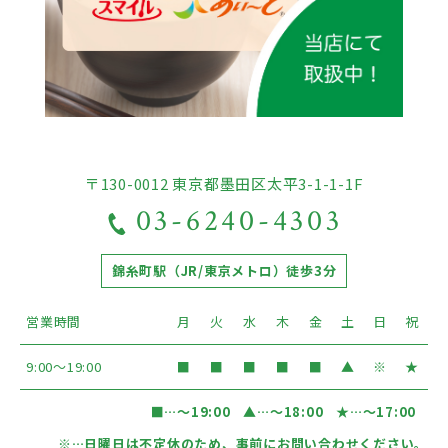
〒130-0012 東京都墨田区太平3-1-1-1F
03-6240-4303
錦糸町駅（JR/東京メトロ）徒歩3分
営業時間
月
火
水
木
金
土
日
祝
9:00〜19:00
■
■
■
■
■
▲
※
★
■
…〜19:00
▲
…〜18:00
★
…〜17:00
※
…日曜日は不定休のため、事前にお問い合わせください。