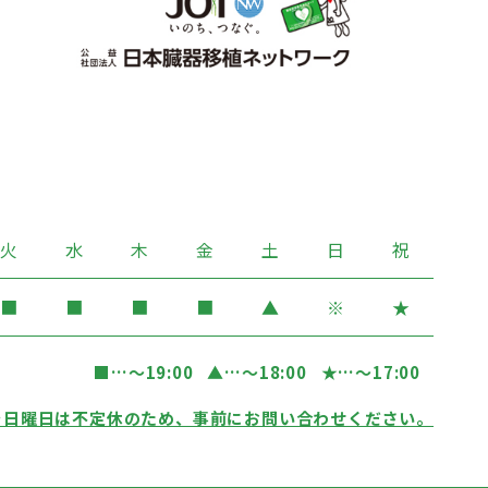
火
水
木
金
土
日
祝
■
■
■
■
▲
※
★
■
…〜19:00
▲
…〜18:00
★
…〜17:00
…日曜日は不定休のため、事前にお問い合わせください。