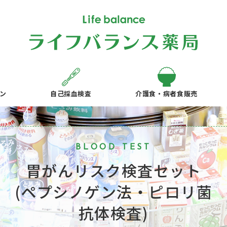
ン
自己採血検査
介護食・病者食販売
BLOOD TEST
胃がんリスク検査セット
(ペプシノゲン法・ピロリ菌
抗体検査)