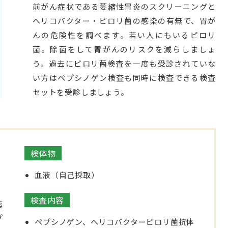
前がん症状である萎縮性胃炎のスクリーニングと
ヘリコバクター・ピロリ菌の感染の有無で、胃が
んの危険性を調べます。若い人にもいるピロリ
菌。除菌をして胃がんのリスクを減らしましょ
う。過去にピロリ菌検査を一度も受診されていな
い方はペプシノゲン検査も同時に検査できる検査
セットを受診しましょう。
検体物
血液（自己採取）
検査内容
薬
プ
ペプシノゲン、ヘリコバクターピロリ菌抗体