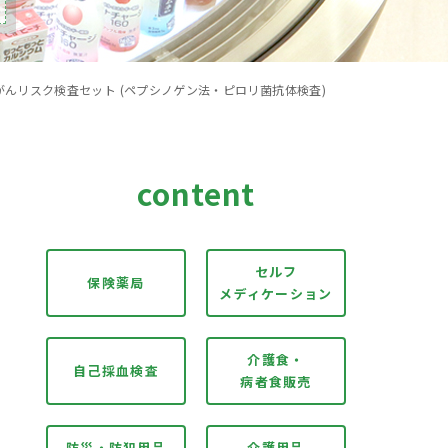
がんリスク検査セット (ペプシノゲン法・ピロリ菌抗体検査)
content
セルフ
保険薬局
メディケーション
介護食・
自己採血検査
病者食販売
防災・防犯用品
介護用品