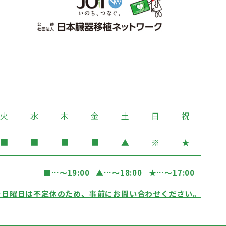
火
水
木
金
土
日
祝
■
■
■
■
▲
※
★
■
…〜19:00
▲
…〜18:00
★
…〜17:00
…日曜日は不定休のため、事前にお問い合わせください。