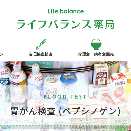
ン
自己採血検査
介護食・病者食販売
BLOOD TEST
胃がん検査 (ペプシノゲン)