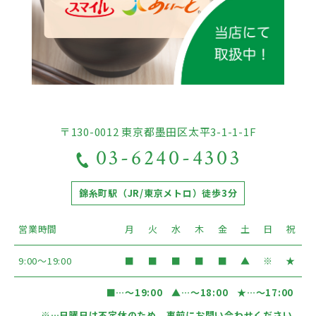
〒130-0012 東京都墨田区太平3-1-1-1F
03-6240-4303
錦糸町駅（JR/東京メトロ）徒歩3分
営業時間
月
火
水
木
金
土
日
祝
9:00〜19:00
■
■
■
■
■
▲
※
★
■
…〜19:00
▲
…〜18:00
★
…〜17:00
※
…日曜日は不定休のため、事前にお問い合わせください。