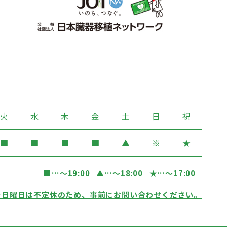
火
水
木
金
土
日
祝
■
■
■
■
▲
※
★
■
…〜19:00
▲
…〜18:00
★
…〜17:00
…日曜日は不定休のため、事前にお問い合わせください。