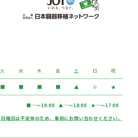
火
水
木
金
土
日
祝
■
■
■
■
▲
※
★
■
…〜19:00
▲
…〜18:00
★
…〜17:00
…日曜日は不定休のため、事前にお問い合わせください。