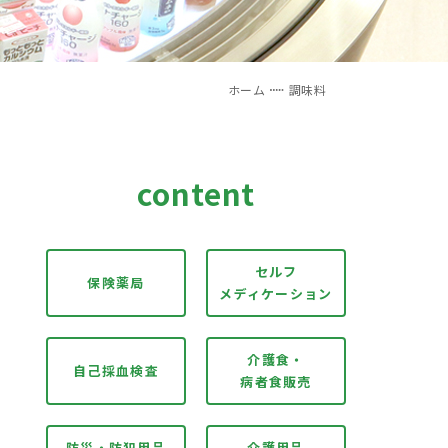
ホーム
調味料
content
セルフ
保険薬局
メディケーション
介護食・
自己採血検査
病者食販売
防災・防犯用品
介護用品