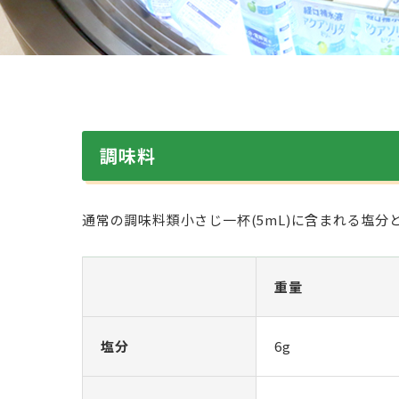
調味料
通常の調味料類小さじ一杯(5mL)に含まれる塩分
重量
塩分
6g