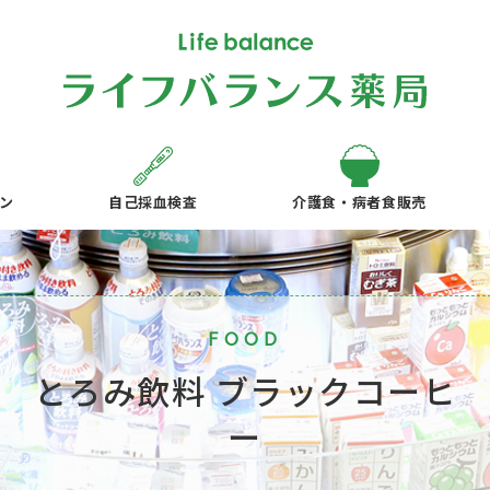
ン
自己採血検査
介護食・病者食販売
FOOD
とろみ飲料 ブラックコーヒ
ー