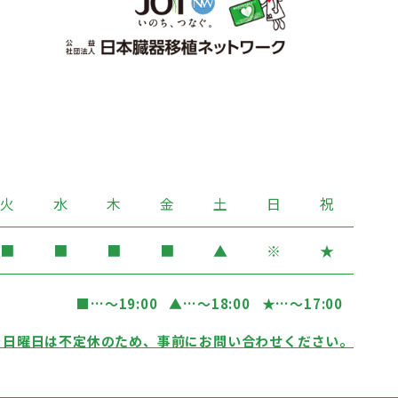
火
水
木
金
土
日
祝
■
■
■
■
▲
※
★
■
…〜19:00
▲
…〜18:00
★
…〜17:00
…日曜日は不定休のため、事前にお問い合わせください。