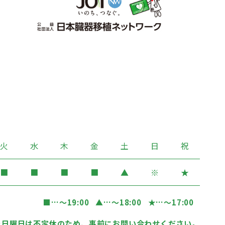
火
水
木
金
土
日
祝
■
■
■
■
▲
※
★
■
…〜19:00
▲
…〜18:00
★
…〜17:00
…日曜日は不定休のため、事前にお問い合わせください。