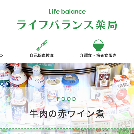
ン
自己採血検査
介護食・病者食販売
FOOD
牛肉の赤ワイン煮