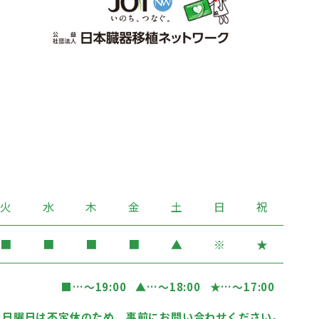
火
水
木
金
土
日
祝
■
■
■
■
▲
※
★
■
…〜19:00
▲
…〜18:00
★
…〜17:00
…日曜日は不定休のため、事前にお問い合わせください。